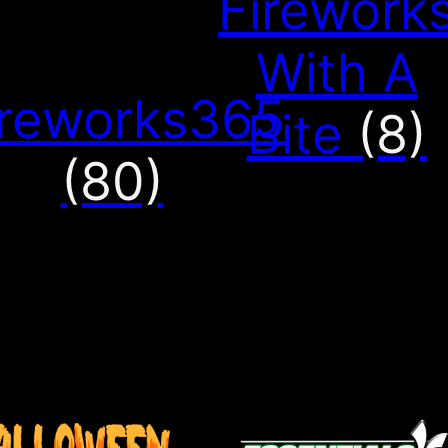
Firework
With A
reworks365
Bite
(8)
(80)