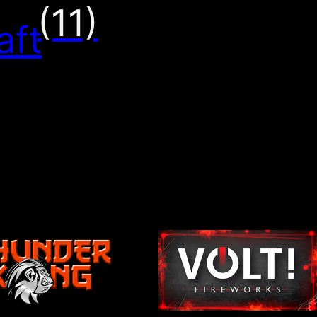
(11)
aft