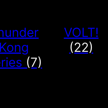
hunder
VOLT!
Kong
(22)
ries
(7)