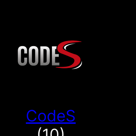
CodeS
(10)