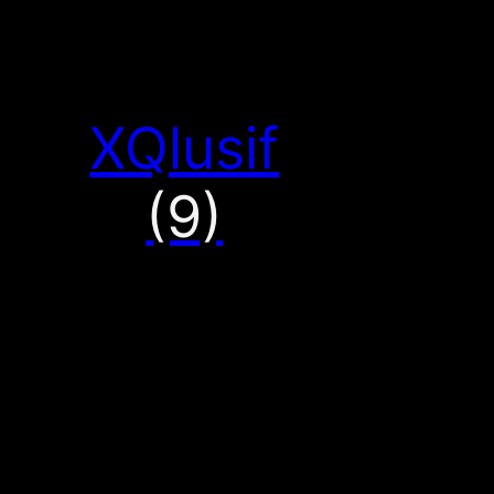
XQlusif
(9)