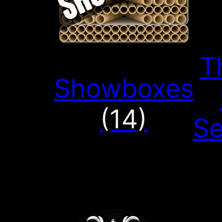
T
Showboxes
(14)
Se