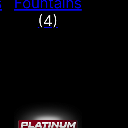
s
Fountains
(4)