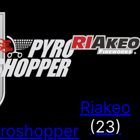
Riakeo
(23)
roshopper