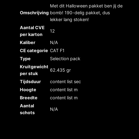
Met dit Halloween pakket ben jij de
Omschrijving
bomb! 190-delig pakket, dus
lekker lang stoken!
Aantal CVE
12
per karton
Kaliber
N/A
CE categorie
CAT F1
Type
Selection pack
Kruitgewicht
62.435 gr
per stuk
Tijdsduur
content list sec
Hoogte
content list m
Breedte
content list m
Aantal
N/A
schots