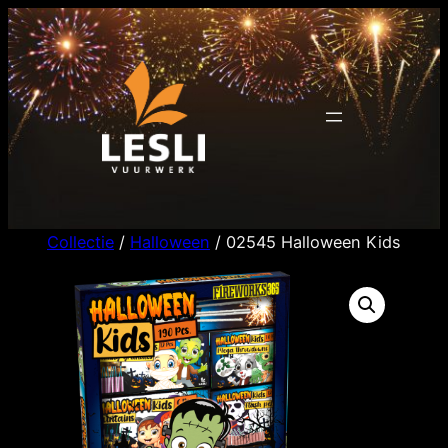
Ga
naar
de
inhoud
Collectie
/
Halloween
/ 02545 Halloween Kids