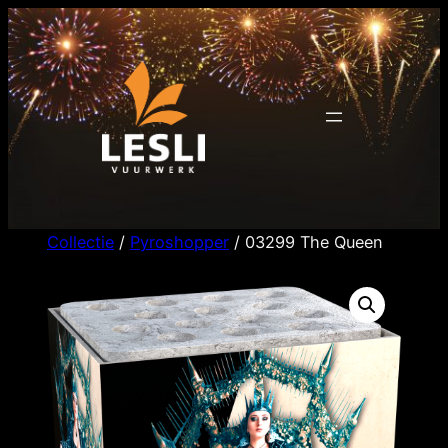
Ga
naar
de
inhoud
Collectie
/
Pyroshopper
/ 03299 The Queen