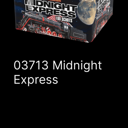
03713 Midnight
Express