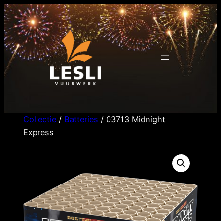
Ga
naar
de
inhoud
Collectie
/
Batteries
/ 03713 Midnight
Express