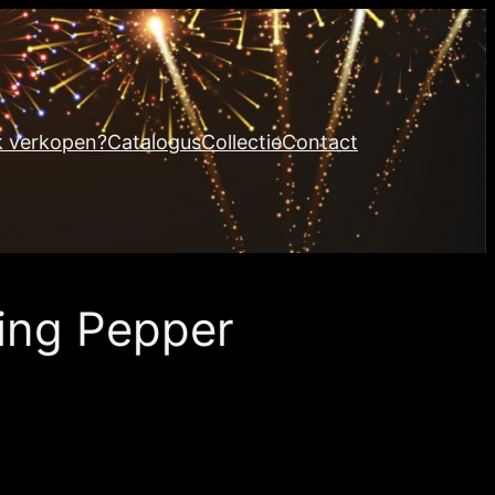
k verkopen?
Catalogus
Collectie
Contact
ing Pepper