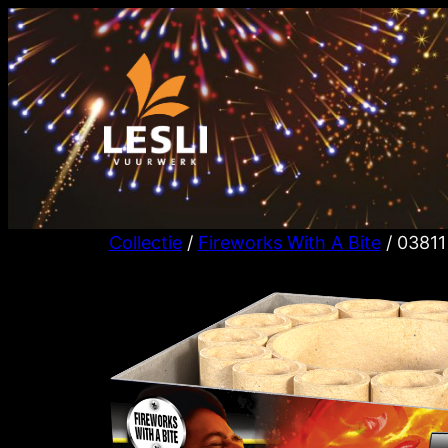
Ga
naar
de
inhoud
Collectie
/
Fireworks With A Bite
/ 03811