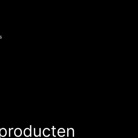
s
 producten