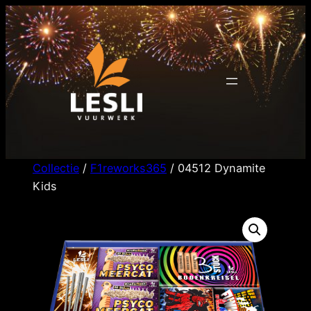
Ga
naar
de
inhoud
Collectie
/
F1reworks365
/ 04512 Dynamite
Kids