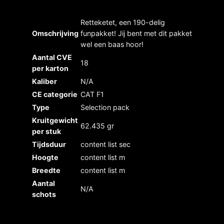
Retteketet, een 190-delig
Omschrijving
funpakket! Jij bent met dit pakket
wel een baas hoor!
Aantal CVE
18
per karton
Kaliber
N/A
CE categorie
CAT F1
Type
Selection pack
Kruitgewicht
62.435 gr
per stuk
Tijdsduur
content list sec
Hoogte
content list m
Breedte
content list m
Aantal
N/A
schots