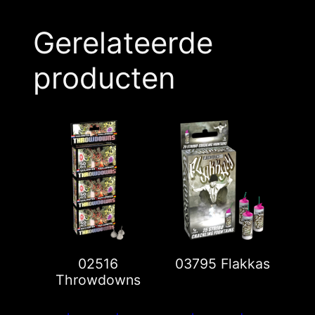
Gerelateerde
producten
02516
03795 Flakkas
Throwdowns