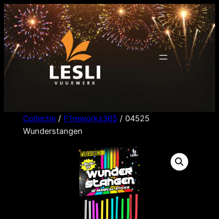
Ga
naar
de
inhoud
Collectie
/
F1reworks365
/ 04525
Wunderstangen