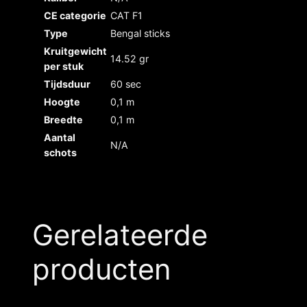
CE categorie
CAT F1
Type
Bengal sticks
Kruitgewicht
14.52 gr
per stuk
Tijdsduur
60 sec
Hoogte
0,1 m
Breedte
0,1 m
Aantal
N/A
schots
Gerelateerde
producten