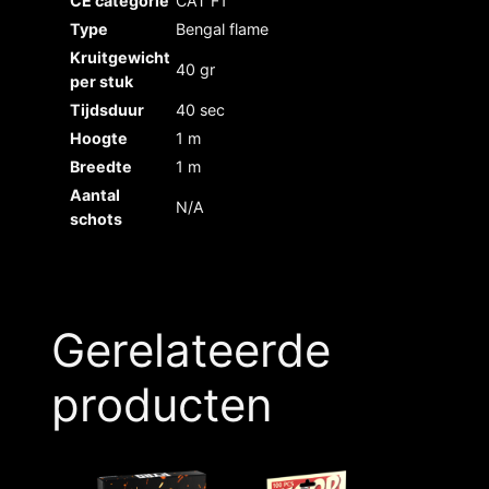
CE categorie
CAT F1
Type
Bengal flame
Kruitgewicht
40 gr
per stuk
Tijdsduur
40 sec
Hoogte
1 m
Breedte
1 m
Aantal
N/A
schots
Gerelateerde
producten