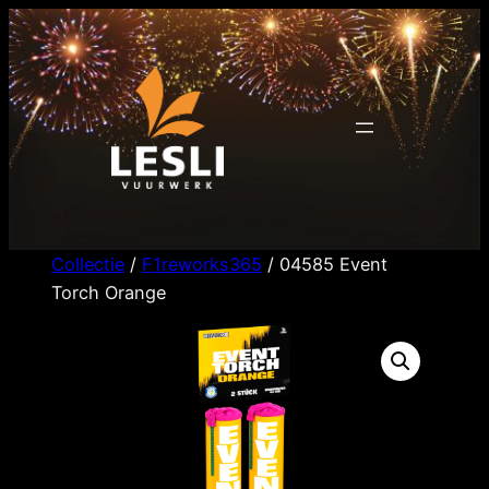
Ga
naar
de
inhoud
Collectie
/
F1reworks365
/ 04585 Event
Torch Orange