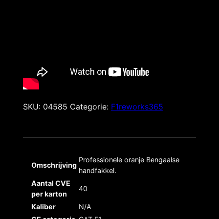
SKU:
04585
Categorie:
F1reworks365
Professionele oranje Bengaalse
Omschrijving
handfakkel.
Aantal CVE
40
per karton
Kaliber
N/A