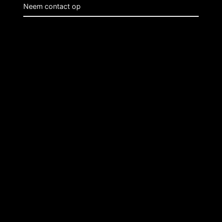
Neem contact op
Over Lesli Vuurwerk
Edisonstraat 20
7131 PB
Lichtenvoorde
Pagina’s
Bedrijfsinformatie