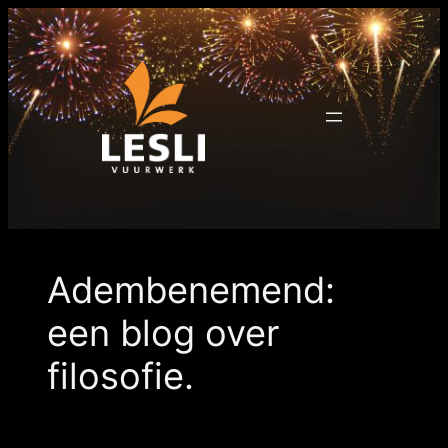
Ga
naar
de
inhoud
Adembenemend:
een blog over
filosofie.